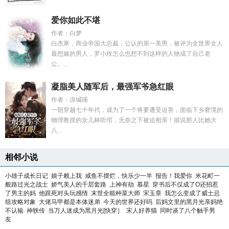
爱你如此不堪
作者：白梦
白杰寒，商业帝国大总裁，公认的第一美男，被评为全世界女人
最想嫁的男人，罗小玫怎么也想不到这样的人物成了自己老
公。...
凝脂美人随军后，最强军爷急红眼
作者：凉城喵
一朝穿越七十年代，成为了一个将要遭受迫害，面临下乡窘境的
物理教授的女儿林听绾，无奈之下被迫相亲！据说那人比她大
八...
相邻小说
小雄子成长日记
娘子赖上我
咸鱼不摆烂，快乐少一半
报告！我爱你
米花町一
般路过光之战士
娇气美人的千层套路
上神有劫
慕星
穿书后不仅成了O还招惹
了男主的妈
他跟死对头玩感情
末世全能种菜大师
宋玉章
我怎么变成了威士忌
组攻略对象
大佬马甲都是本体迷弟
今天的世界还好吗
后妈文里的黑月光亲妈绝
不认输
神轶传
当万人迷成为黑月光[快穿］
宋人好养猫
同时谈了八个触手男
友