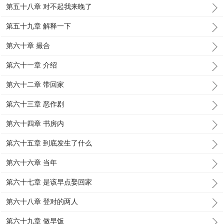
第五十八章 对不起我来晚了
第五十九章 解释一下
第六十章 撮合
第六十一章 介绍
第六十二章 带回家
第六十三章 恶作剧
第六十四章 书房内
第六十五章 到底发生了什么
第六十六章 当年
第六十七章 是该早点娶回家
第六十八章 登对的两人
第六十九章 做早饭