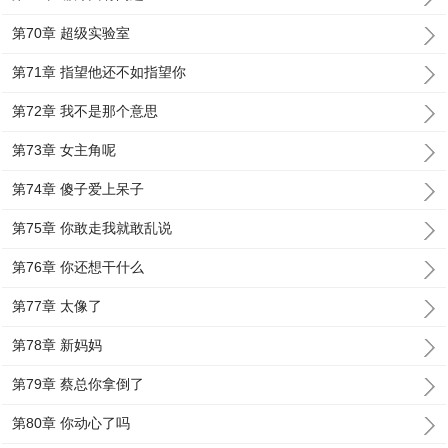
第70章 超级实验室
第71章 指望他还不如指望你
第72章 我不是那个意思
第73章 女主角呢
第74章 傻子爱上呆子
第75章 你敢走我就敢乱说
第76章 你还想干什么
第77章 太像了
第78章 新妈妈
第79章 蔡总你拿倒了
第80章 你动心了吗