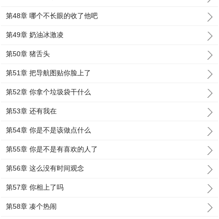
第48章 哪个不长眼的收了他吧
第49章 奶油冰激凌
第50章 猪舌头
第51章 把导航图贴你脸上了
第52章 你拿个垃圾袋干什么
第53章 还有我在
第54章 你是不是该做点什么
第55章 你是不是有喜欢的人了
第56章 这么没有时间观念
第57章 你相上了吗
第58章 凑个热闹