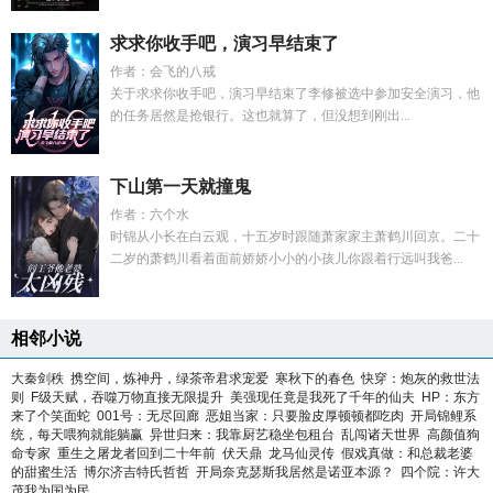
求求你收手吧，演习早结束了
作者：会飞的八戒
关于求求你收手吧，演习早结束了李修被选中参加安全演习，他
的任务居然是抢银行。这也就算了，但没想到刚出...
下山第一天就撞鬼
作者：六个水
时锦从小长在白云观，十五岁时跟随萧家家主萧鹤川回京。二十
二岁的萧鹤川看着面前娇娇小小的小孩儿你跟着行远叫我爸...
相邻小说
大秦剑秩
携空间，炼神丹，绿茶帝君求宠爱
寒秋下的春色
快穿：炮灰的救世法
则
F级天赋，吞噬万物直接无限提升
美强现任竟是我死了千年的仙夫
HP：东方
来了个笑面蛇
001号：无尽回廊
恶姐当家：只要脸皮厚顿顿都吃肉
开局锦鲤系
统，每天喂狗就能躺赢
异世归来：我靠厨艺稳坐包租台
乱闯诸天世界
高颜值狗
命专家
重生之屠龙者回到二十年前
伏天鼎
龙马仙灵传
假戏真做：和总裁老婆
的甜蜜生活
博尔济吉特氏哲哲
开局奈克瑟斯我居然是诺亚本源？
四个院：许大
茂我为国为民