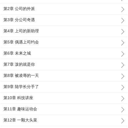
第2章 公司的外派
第3章 分公司奇遇
第4章 上司的新助理
第5章 偶遇上司约会
第6章 未来之城
第7章 泼的就是你
第8章 被凌辱的一天
第9章 陆学长分手了
第10章 科技讲座
第11章 趣味运动会
第12章 一颗大头菜