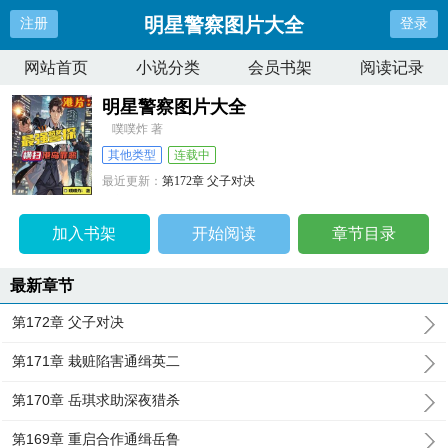
明星警察图片大全
注册
登录
网站首页
小说分类
会员书架
阅读记录
明星警察图片大全
噗噗炸 著
其他类型
连载中
最近更新：
第172章 父子对决
更新时间：
2024-11-20 22:45:34
加入书架
开始阅读
章节目录
最新章节
第172章 父子对决
第171章 栽赃陷害通缉英二
第170章 岳琪求助深夜猎杀
第169章 重启合作通缉岳鲁