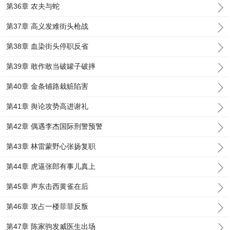
第36章 农夫与蛇
第37章 高义发难街头枪战
第38章 血染街头停职反省
第39章 敢作敢当破罐子破摔
第40章 金条铺路栽赃陷害
第41章 舆论攻势高进谢礼
第42章 偶遇李杰国际刑警预警
第43章 林雷蒙野心张扬复职
第44章 虎逼张郎有事儿真上
第45章 声东击西黄雀在后
第46章 攻占一楼菲菲反叛
第47章 陈家驹发威医生出场