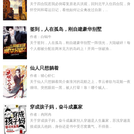
关于四合院惹我必倒霉复原老兵洪观，回到北平入住四合院，身
怀空间和霉运日记，看他如何让众禽改过自新，...
签到，人在孤岛，刚自建豪华别墅
作者：白蜗牛
关于签到，人在孤岛，刚自建豪华别墅一阵强光，大陆破碎！每
个人都被分配在两米见方的岛屿上！开局一张破渔...
仙人只想躺着
作者：猪心虾仁
关于仙人只想躺着简介秦淮河的花舫之上，李云睿欲与花魁一夜
缠绵。突然眼前一黑，被人打晕！靠！哪个贼人...
穿成孩子妈，奋斗成赢家
作者：冉阿冉
关于穿成孩子妈，奋斗成赢家别人穿越是人生赢家，苏浅穿越直
接成孩儿他妈，身份还是书中受尽窝囊气，不得善...