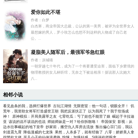
爱你如此不堪
作者：白梦
白杰寒，商业帝国大总裁，公认的第一美男，被评为全世界女人
最想嫁的男人，罗小玫怎么也想不到这样的人物成了自己老
公。...
凝脂美人随军后，最强军爷急红眼
作者：凉城喵
一朝穿越七十年代，成为了一个将要遭受迫害，面临下乡窘境的
物理教授的女儿林听绾，无奈之下被迫相亲！据说那人比她大
八...
相邻小说
看见血条的我，选择打爆世界
古玩江湖情
无限密室：他一句话，锁眼全开！
饥
荒年，我资助女将军打造盛世王朝
我把反派扶正了
以为我死了？我于坟场成
神！
原神模拟：开局美露莘之友
七零吃瓜：亏了娃也不能苦了娘
崛起于卡拉迪
亚
该说的说不该说的也说
师姐师妹是一对？给你拆散咯！
帝国保安
影视：从
边水往事崛起的地下皇帝
抄家前，搬空仇人库房去流放
叛出偏心宗门后，我以
剑道震九霄
降临漫威的七龙珠
果然，人杀多了，就有经验了
八零：娇娇美人拿
捏禁欲大佬
平凡小子的仙侠逆袭路
惊悚：加爆好感，S级评价闭眼拿