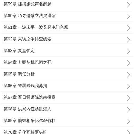
第59章 抓捕嫌犯声名鹊起
第60章 巧寻遗骸立法局退缩
第61章 一波未平一波又起屯门色魔
第62章 采访之争排查线索
第63章 复盘锁定
第64章 升职契机巴闭之死
第65章 调任分析
第66章 警署缺钱我募捐
第67章 百日誓师陈浩南投案
第68章 洪兴内讧趁乱潜入
第69章 鹬蚌相争比尔敲竹杠
第70章 分化瓦解两头吃