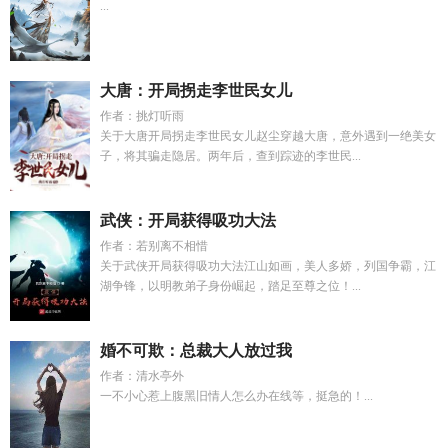
...
大唐：开局拐走李世民女儿
作者：挑灯听雨
关于大唐开局拐走李世民女儿赵尘穿越大唐，意外遇到一绝美女
子，将其骗走隐居。两年后，查到踪迹的李世民...
武侠：开局获得吸功大法
作者：若别离不相惜
关于武侠开局获得吸功大法江山如画，美人多娇，列国争霸，江
湖争锋，以明教弟子身份崛起，踏足至尊之位！...
婚不可欺：总裁大人放过我
作者：清水亭外
一不小心惹上腹黑旧情人怎么办在线等，挺急的！...