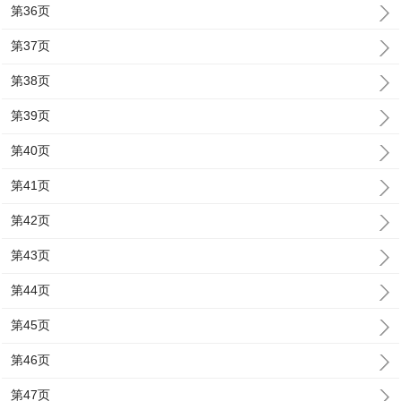
第36页
第37页
第38页
第39页
第40页
第41页
第42页
第43页
第44页
第45页
第46页
第47页