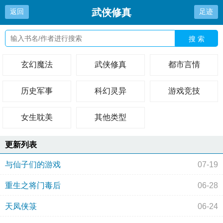
武侠修真
返回
足迹
搜 索
玄幻魔法
武侠修真
都市言情
历史军事
科幻灵异
游戏竞技
女生耽美
其他类型
更新列表
与仙子们的游戏
07-19
重生之将门毒后
06-28
天凤侠箓
06-24