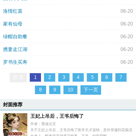
洛情红裳
06-20
家有仙母
06-20
绿帽自助餐
06-20
携妻走江湖
06-20
罗书生买寿
06-20
首 页
1
2
3
4
5
6
7
8
9
10
下一页
封面推荐
王妃上吊后，王爷后悔了
作者：墨涵元宝
关于王妃上吊后，王爷后悔了医学天才温锦，意外穿越到花痴丑