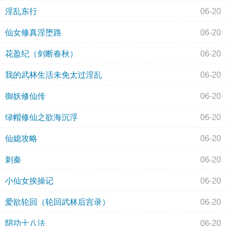
淫乱东行
06-20
仙女修真淫堕路
06-20
花盈纪（剑断春秋）
06-20
我的武林生活未免太过淫乱
06-20
御妖修仙传
06-20
绿帽修仙之欲海沉浮
06-20
仙媳攻略
06-20
刺秦
06-20
小仙女挨操记
06-20
爱欲轮回（轮回武林后宫录）
06-20
阴功十八法
06-20