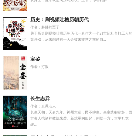
女身上，醒来就是洞房花烛夜。王爷，你听我解...
历史：刷视频吐槽历朝历代
作者：胖胖的栗子
关于历史刷视频吐槽历朝历代一直作为一个21世纪社畜打工人的
苏诗双，从未想过有一天会被未转世之前的自...
宝鉴
作者：打眼
...
长生志异
作者：真愚老人
长生天朝，天命九年。神州大乱，民不聊生。皇室统御崩坏，西
方夷人携诸神教统来袭。新式军阀四起，割据一方，太平乱党
肆...