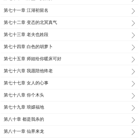
第七十一章 江湖初留名
第七十二章 变态的北冥真气
第七十三章 老夫也姓段
第七十四章 白色的胡萝卜
第七十五章 师姐给你暖床可好
第七十六章 我愿陪他终老
第七十七章 女人的心事
第七十八章 你个木头
第七十九章 琅嬛福地
第八十章 都是我杀的
第八十一章 仙界来龙