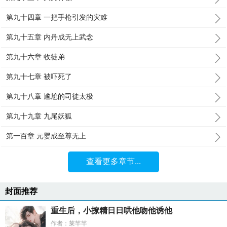
第九十四章 一把手枪引发的灾难
第九十五章 内丹成无上武念
第九十六章 收徒弟
第九十七章 被吓死了
第九十八章 尴尬的司徒太极
第九十九章 九尾妖狐
第一百章 元婴成至尊无上
查看更多章节...
封面推荐
重生后，小撩精日日哄他吻他诱他
作者：莱芊芊