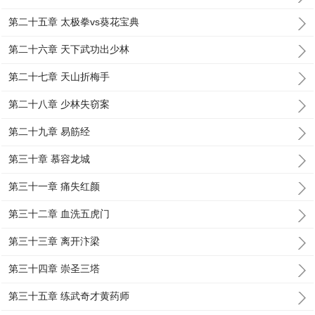
第二十五章 太极拳vs葵花宝典
第二十六章 天下武功出少林
第二十七章 天山折梅手
第二十八章 少林失窃案
第二十九章 易筋经
第三十章 慕容龙城
第三十一章 痛失红颜
第三十二章 血洗五虎门
第三十三章 离开汴梁
第三十四章 崇圣三塔
第三十五章 练武奇才黄药师