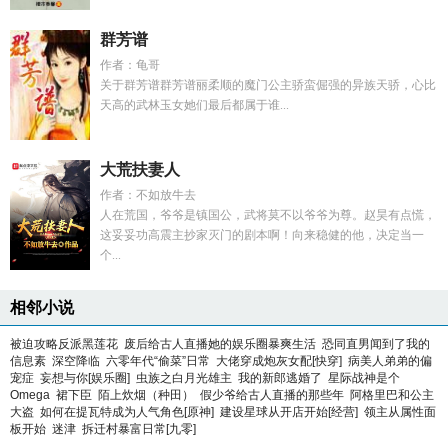
群芳谱
作者：龟哥
关于群芳谱群芳谱丽柔顺的魔门公主骄蛮倔强的异族天骄，心比
天高的武林玉女她们最后都属于谁...
大荒扶妻人
作者：不如放牛去
人在荒国，爷爷是镇国公，武将莫不以爷爷为尊。赵昊有点慌，
这妥妥功高震主抄家灭门的剧本啊！向来稳健的他，决定当一
个...
相邻小说
被迫攻略反派黑莲花
废后给古人直播她的娱乐圈暴爽生活
恐同直男闻到了我的
信息素
深空降临
六零年代“偷菜”日常
大佬穿成炮灰女配[快穿]
病美人弟弟的偏
宠症
妄想与你[娱乐圈]
虫族之白月光雄主
我的新郎逃婚了
星际战神是个
Omega
裙下臣
陌上炊烟（种田）
假少爷给古人直播的那些年
阿格里巴和公主
大盗
如何在提瓦特成为人气角色[原神]
建设星球从开店开始[经营]
领主从属性面
板开始
迷津
拆迁村暴富日常[九零]