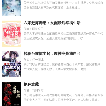
关于长生从气运词条开始姜元穿越到一方玄幻世界，突然发现自
己能看到别人看不到的气运面板。上古重瞳...
六零赶海养崽：女配婚后幸福生活
作者：同簪公子
关于六零赶海养崽女配婚后幸福生活插画师苏糖意外穿成了年代
文里的炮灰女配，还是女主顾棉的对照组。小护...
转职台前惊坐起，魔神竟是我自己
作者：打一圈儿
关于转职台前惊坐起，魔神竟是我自己十八年前，楚然穿越到一
个深渊入侵，秘境无数，人类依靠觉醒转职，对抗...
艳色难藏
作者：花间米酒
关于艳色难藏人人都说陈峥是高岭之花，品味高，有格调庸俗市
侩的女人入不了他的法眼，再漂亮也不行。名人访谈，陈峥...