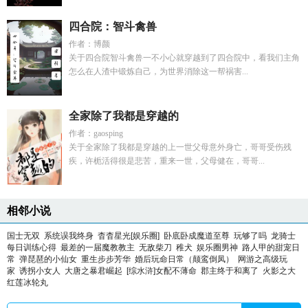
四合院：智斗禽兽
作者：博颜
关于四合院智斗禽兽一不小心就穿越到了四合院中，看我们主角
怎么在人渣中锻炼自己，为世界消除这一帮祸害...
全家除了我都是穿越的
作者：gaosping
关于全家除了我都是穿越的上一世父母意外身亡，哥哥受伤残
疾，许栀活得很是悲苦，重来一世，父母健在，哥哥...
相邻小说
国士无双
系统误我终身
杳杳星光[娱乐圈]
卧底卧成魔道至尊
玩够了吗
龙骑士
每日训练心得
最差的一届魔教教主
无敌柴刀
稚犬
娱乐圈男神
路人甲的甜宠日
常
弹琵琶的小仙女
重生步步芳华
婚后玩命日常（颠鸾倒凤）
网游之高级玩
家
诱拐小女人
大唐之暴君崛起
[综水浒]女配不薄命
郡主终于和离了
火影之大
红莲冰轮丸