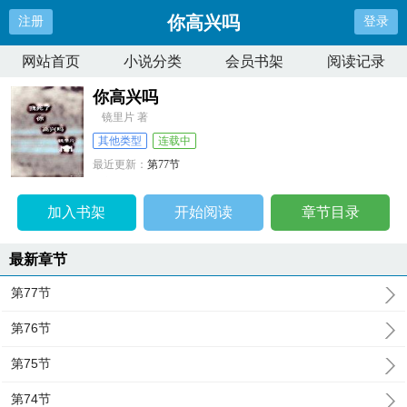
你高兴吗
注册
登录
网站首页
小说分类
会员书架
阅读记录
你高兴吗
镜里片 著
其他类型
连载中
最近更新：
第77节
更新时间：
2024-12-06 09:01:17
加入书架
开始阅读
章节目录
最新章节
第77节
第76节
第75节
第74节