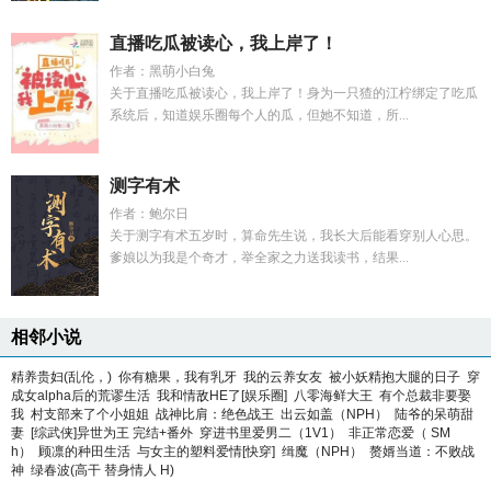
直播吃瓜被读心，我上岸了！
作者：黑萌小白兔
关于直播吃瓜被读心，我上岸了！身为一只猹的江柠绑定了吃瓜
系统后，知道娱乐圈每个人的瓜，但她不知道，所...
测字有术
作者：鲍尔日
关于测字有术五岁时，算命先生说，我长大后能看穿别人心思。
爹娘以为我是个奇才，举全家之力送我读书，结果...
相邻小说
精养贵妇(乱伦，)
你有糖果，我有乳牙
我的云养女友
被小妖精抱大腿的日子
穿
成女alpha后的荒谬生活
我和情敌HE了[娱乐圈]
八零海鲜大王
有个总裁非要娶
我
村支部来了个小姐姐
战神比肩：绝色战王
出云如盖（NPH）
陆爷的呆萌甜
妻
[综武侠]异世为王 完结+番外
穿进书里爱男二（1V1）
非正常恋爱（ SM
h）
顾凛的种田生活
与女主的塑料爱情[快穿]
缉魔（NPH）
赘婿当道：不败战
神
绿春波(高干 替身情人 H)