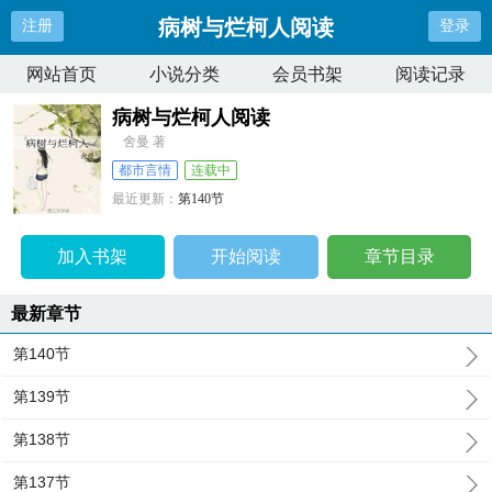
病树与烂柯人阅读
注册
登录
网站首页
小说分类
会员书架
阅读记录
病树与烂柯人阅读
舍曼 著
都市言情
连载中
最近更新：
第140节
更新时间：
2025-01-28 08:58:44
加入书架
开始阅读
章节目录
最新章节
第140节
第139节
第138节
第137节