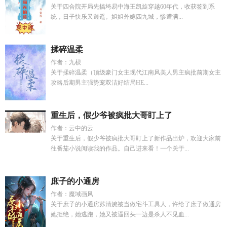
关于四合院开局先搞垮易中海王凯旋穿越60年代，收获签到系
统，日子快乐又逍遥。姐姐外嫁四九城，惨遭满...
揉碎温柔
作者：九棂
关于揉碎温柔（顶级豪门女主现代江南风美人男主疯批前期女主
攻略后期男主强势宠双洁好结局HE...
重生后，假少爷被疯批大哥盯上了
作者：云中的云
关于重生后，假少爷被疯批大哥盯上了新作品出炉，欢迎大家前
往番茄小说阅读我的作品。自己进来看！一个关于...
庶子的小通房
作者：魔域画风
关于庶子的小通房苏清婉被当做宅斗工具人，许给了庶子做通房
她拒绝，她逃跑，她又被逼回头一边是杀人不见血...