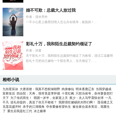
婚不可欺：总裁大人放过我
作者：清水亭外
一不小心惹上腹黑旧情人怎么办在线等，挺急的！...
彩礼十万，我和陌生总裁契约领证了
作者：沐茵
关于彩礼十万，我和陌生总裁契约领证了为救母，清洁工温馨用
彩礼十万把自己嫁给一个陌生男人，当天领证了。...
相邻小说
九转星辰诀
大唐首驸：我真不想权倾朝野
肉身修仙
明末逐鹿辽东
当我穿越成
富察皇后
四合院：夭寿，我哥竟是李怀德
十里红枫
只想当侯爷，奈何妻妾想打
天下
为了传武而生！
萌团一岁半，全家宠上天
夜少：夫人马甲震惊全球
一凡
不凡
送礼你提的，真送了你又不敢收？
我那强壮健硕的夫郎们啊！
莲花楼之又
见莲花盛开时
杀手的江湖视角
夺舍重修有望长生
被全家合谋杀害后，我重生
了
重生后我是红三代
冰之极寒