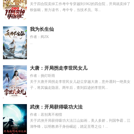
关于四合院卖掉工作考中专穿越到1962的四合院，开局就卖掉了
铁饭碗，努力读书，考中专，当技术员。等...
我为长生仙
作者：阎ZK
...
大唐：开局拐走李世民女儿
作者：挑灯听雨
关于大唐开局拐走李世民女儿赵尘穿越大唐，意外遇到一绝美女
子，将其骗走隐居。两年后，查到踪迹的李世民...
武侠：开局获得吸功大法
作者：若别离不相惜
关于武侠开局获得吸功大法江山如画，美人多娇，列国争霸，江
湖争锋，以明教弟子身份崛起，踏足至尊之位！...