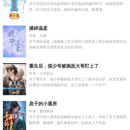
关于四合院开局先搞垮易中海王凯旋穿越60年代，收获签到系
统，日子快乐又逍遥。姐姐外嫁四九城，惨遭满...
揉碎温柔
作者：九棂
关于揉碎温柔（顶级豪门女主现代江南风美人男主疯批前期女主
攻略后期男主强势宠双洁好结局HE...
重生后，假少爷被疯批大哥盯上了
作者：云中的云
关于重生后，假少爷被疯批大哥盯上了新作品出炉，欢迎大家前
往番茄小说阅读我的作品。自己进来看！一个关于...
庶子的小通房
作者：魔域画风
关于庶子的小通房苏清婉被当做宅斗工具人，许给了庶子做通房
她拒绝，她逃跑，她又被逼回头一边是杀人不见血...