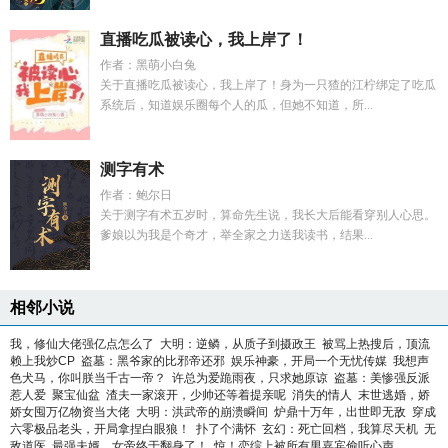
直播吃瓜被读心，我上岸了！
作者：黑萌小白兔
关于直播吃瓜被读心，我上岸了！身为一只猹的江柠绑定了吃瓜
系统后，知道娱乐圈每个人的瓜，但她不知道，所...
测字有术
作者：鲍尔日
关于测字有术五岁时，算命先生说，我长大后能看穿别人心思。
爹娘以为我是个奇才，举全家之力送我读书，结果...
相邻小说
我，修仙大佬强亿点怎么了
大明：逆鳞，从质子到摄政王
被骂上热搜后，顶流
赖上我炒CP
盗墓：黑爷家的比邪帝还邪
娱乐神豪，开局一个无忧传媒
我想声
色犬马，你叫朕当千古一帝？
许总为爱跪雨夜，只求她原谅
盗墓：美惨强反派
惹人爱
聚宝仙盆
渣夫一家滚开，少帅还等着提亲呢
消失的情人
末世逃婚，娇
娇女囤万亿物资当大佬
大明：洪武帝的崩溃瞬间
炉鼎十万年，出世即无敌
穿成
六零极品老头，开局拿捏白眼狼！
扑了个满怀
玄幻：死亡回档，我算尽天机
无
敌道医
最强夫婿，女帝终于翻身了！
惊！恋综上被所有男嘉宾偷听心声