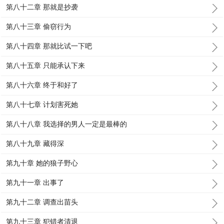
第八十二章 那就是抄袭
第八十三章 偷窃行为
第八十四章 那就比试一下吧
第八十五章 只能承认下来
第八十六章 终于和好了
第八十七章 计划害死她
第八十八章 我选择的男人一定是最棒的
第八十九章 藏得深
第九十章 她的狼子野心
第九十一章 出事了
第九十二章 调查出苗头
第九十三章 犯错者清退