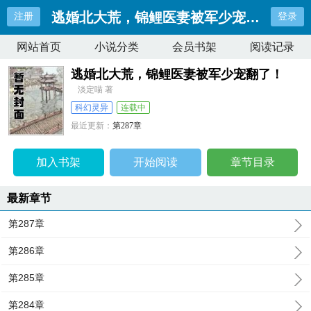
逃婚北大荒，锦鲤医妻被军少宠翻了！
注册
登录
网站首页
小说分类
会员书架
阅读记录
逃婚北大荒，锦鲤医妻被军少宠翻了！
淡定喵 著
科幻灵异
连载中
最近更新：
第287章
更新时间：
2025-07-11 02:42:24
加入书架
开始阅读
章节目录
最新章节
第287章
第286章
第285章
第284章