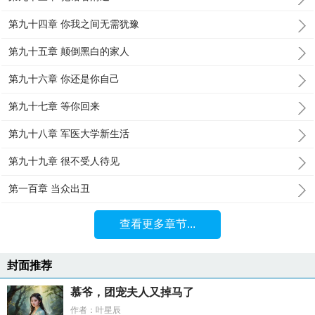
第九十四章 你我之间无需犹豫
第九十五章 颠倒黑白的家人
第九十六章 你还是你自己
第九十七章 等你回来
第九十八章 军医大学新生活
第九十九章 很不受人待见
第一百章 当众出丑
查看更多章节...
封面推荐
慕爷，团宠夫人又掉马了
作者：叶星辰