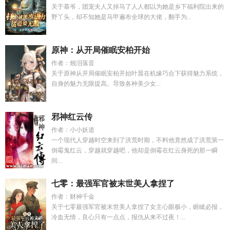
关于慕爷，团宠夫人又掉马了人人都以为她是乡下福利院出来的
野丫头，却不知她是马甲遍布全球的大佬，翻手为...
原神：从开局催眠安柏开始
作者：烛泪落音
关于原神从开局催眠安柏开始叶晨在机缘巧合下获得魅力系统，
自身的魅力无限提高。导致各种美少女...
邪神红云传
作者：小小妖道
一个现代人穿越时空来到了洪荒时期，不料他竟然成了洪荒第一
倒霉鬼红云，穿越就穿越吧，他却是倒霉在红云身死的那一瞬
间...
七零：最强军官被末世美人拿捏了
作者：财神千金
关于七零最强军官被末世美人拿捏了女主心眼极小，睚眦必报，
冷血无情，良心只有一点点，报仇从来不过夜！...