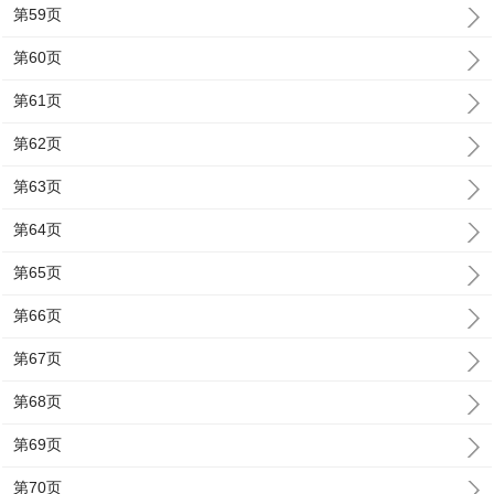
第59页
第60页
第61页
第62页
第63页
第64页
第65页
第66页
第67页
第68页
第69页
第70页