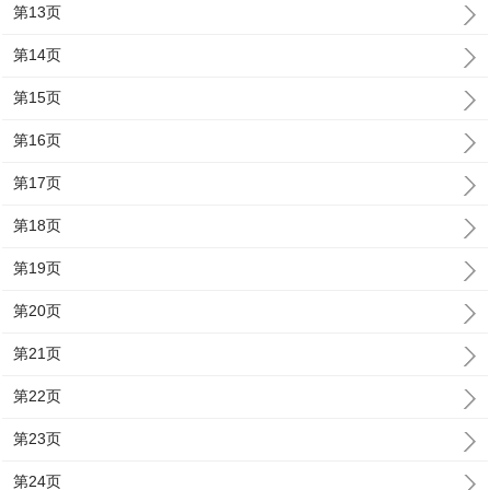
第13页
第14页
第15页
第16页
第17页
第18页
第19页
第20页
第21页
第22页
第23页
第24页