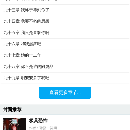
九十三章 我终于等到你了
九十四章 我要不朽的思想
九十五章 我只是喜欢你啊
九十六章 和我起舞吧
九十七章 她的十二年
九十八章 你不是谁的附属品
九十九章 明安安杀了我吧
查看更多章节...
封面推荐
极具恐怖
作者：弹指一笑间