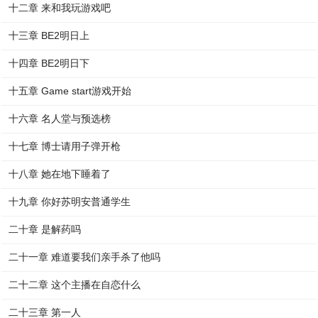
十二章 来和我玩游戏吧
十三章 BE2明日上
十四章 BE2明日下
十五章 Game start游戏开始
十六章 名人堂与预选榜
十七章 博士请用子弹开枪
十八章 她在地下睡着了
十九章 你好苏明安普通学生
二十章 是解药吗
二十一章 难道要我们亲手杀了他吗
二十二章 这个主播在自恋什么
二十三章 第一人