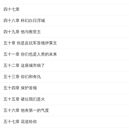
四十七章
四十八章 科幻白日浮城
四十九章 他与救世主
五十章 你是反抗军首领伊莱文
五十一章 你们也是人类的未来
五十二章 这座城市病了
五十三章 你们和有仇
五十四章 保护首领
五十五章 诸位我们是火
五十六章 他有第一的气度
五十七章 花送给你