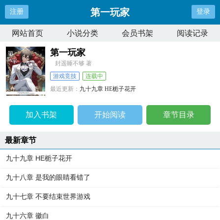
第一玩家
注册
登录
网站首页
小说分类
会员书架
阅读记录
第一玩家
封遥睡不够 著
游戏竞技
连载中
最近更新：
九十九章 HE栀子花开
更新时间：
2025-07-09 03:16:40
加入书架
开始阅读
章节目录
最新章节
九十九章 HE栀子花开
九十八章 是我的眼睛看错了
九十七章 不要结束世界游戏
九十六章 徽白