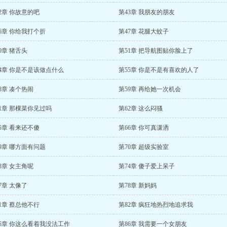
2章 你故意的吧
第43章 我朋友的朋友
6章 你给我打个折
第47章 花腿大蚊子
0章 猪舌头
第51章 把导航图贴你脸上了
4章 你是不是该做点什么
第55章 你是不是有喜欢的人了
8章 凑个热闹
第59章 再给她一次机会
1章 那棵菜你见过吗
第62章 这么闷骚
5章 看来还不傻
第66章 你可真潇洒
9章 哪方面有问题
第70章 超级实验室
3章 女主角呢
第74章 傻子爱上呆子
7章 太像了
第78章 新妈妈
1章 蔡总他不行
第82章 疯狂地热烈地追求我
85章 你这么看着我没法工作
第86章 我需要一个女朋友