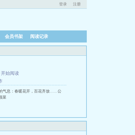
登录
注册
会员书架
阅读记录
、
开始阅读
炸
的气息：春暖花开，百花齐放……公
颗菜