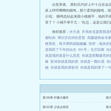
众投资者。 跟杜氏约好上午十点在会议
床上哼哼唧唧的顾鸣，那个柔弱的顾鸣，现
介绍。 顾鸣也站起来跟小桃握手，他的手很
登了？ 小桃不卑不亢：“杜总，这是让我们跟
相邻推荐：
伏天鼎
开局奈克瑟斯我居
都吃肉
博尔济吉特氏哲哲
高颜值狗命专
鲤系统，每天喂狗就能躺赢
快穿：炮灰的
是我死了千年的仙夫
001号：无尽回廊
你
就是我的菜是什么意思
你就是那颗最亮的
稣
歌词你就是我的菜
你就是一颗白菜
你
她
你就是我的菜歌词
你就是我的菜下一
第186章 柠檬大爆炸
第1
第182章 少说点胡话
第1