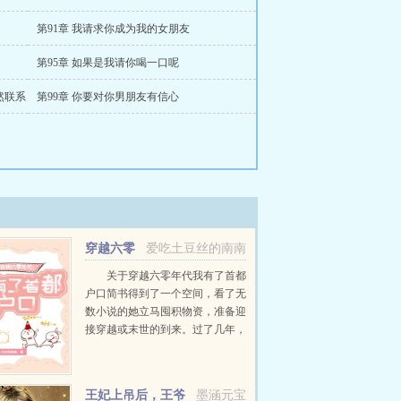
第91章 我请求你成为我的女朋友
第95章 如果是我请你喝一口呢
然联系
第99章 你要对你男朋友有信心
穿越六零
爱吃土豆丝的南南
年代：我有了首都户口
关于穿越六零年代我有了首都
户口简书得到了一个空间，看了无
数小说的她立马囤积物资，准备迎
接穿越或末世的到来。过了几年，
简书都已经忘了这个念头以后，没
想到一觉醒来就换了时空。穿越到
1968年，虽然是个孤女但家产丰
王妃上吊后，王爷
墨涵元宝