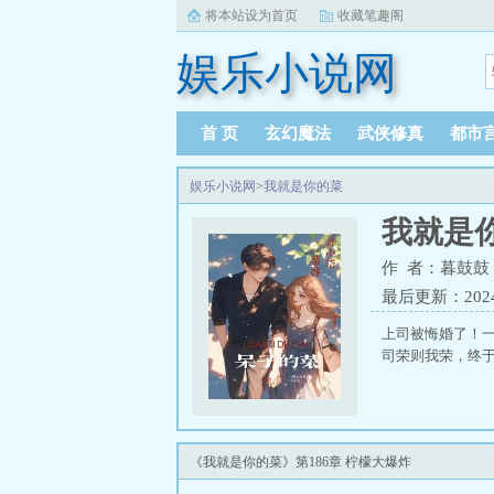
将本站设为首页
收藏笔趣阁
娱乐小说网
首 页
玄幻魔法
武侠修真
都市
娱乐小说网
>
我就是你的菜
我就是
作 者：暮鼓鼓
最后更新：2024-1
上司被悔婚了！
司荣则我荣，终于
《我就是你的菜》第186章 柠檬大爆炸