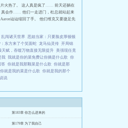
一片火热了。 这人真是疯了…… 前天还躺在
真会作…… 他们一走进门，杜总就站起来
aron讪讪缩回了手。 他们维克又要捷足先
乱闯诸天世界
恶姐当家：只要脸皮厚顿顿
P：东方来了个笑面蛇
龙马仙灵传
开局锦
级天赋，吞噬万物直接无限提升
美强现任竟
是我
我就是你的菜免费让你摘是什么歌
你
回答
你就是我那颗菜是什么歌
你就是那
你就是我的菜是什么歌
你就是我的那个
的说说
第183章 你怎么进来的
第179章 为了我自己