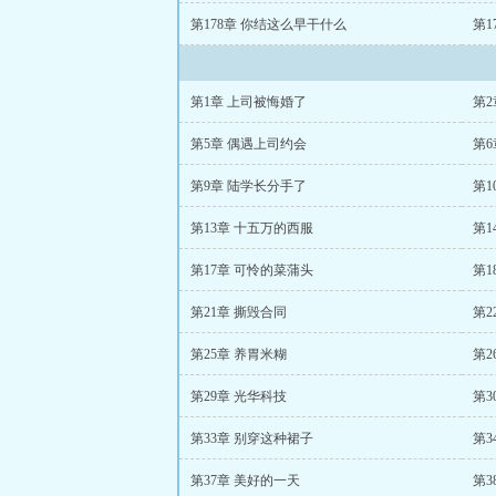
第178章 你结这么早干什么
第1
第1章 上司被悔婚了
第2
第5章 偶遇上司约会
第6
第9章 陆学长分手了
第1
第13章 十五万的西服
第
第17章 可怜的菜蒲头
第1
第21章 撕毁合同
第2
第25章 养胃米糊
第2
第29章 光华科技
第3
第33章 别穿这种裙子
第3
第37章 美好的一天
第