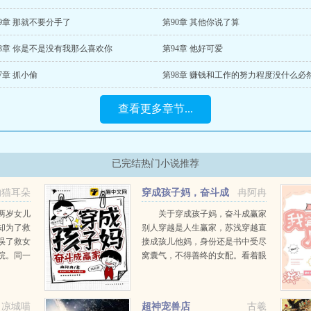
9章 那就不要分手了
第90章 其他你说了算
93章 你是不是没有我那么喜欢你
第94章 他好可爱
7章 抓小偷
第98章 赚钱和工作的努力程度没什么必
查看更多章节...
已完结热门小说推荐
的猫耳朵
穿成孩子妈，奋斗成
冉阿冉
叔
赢家
两岁女儿
关于穿成孩子妈，奋斗成赢家
却为了救
别人穿越是人生赢家，苏浅穿越直
误了救女
接成孩儿他妈，身份还是书中受尽
院。同一
窝囊气，不得善终的女配。看着眼
使家里的
前叛逆的娃，苏浅淡然微笑要离家
安抒抒痛
出走？门在那。等着妈妈哭泣认错
。从此，
的苏杨傻眼了。苏浅表示后期认女
凉城喵
超神宠兽店
古羲