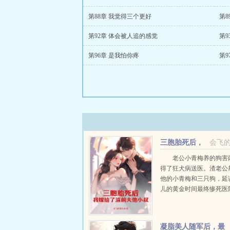
第88章 我觉得三个更好
第8
第92章 体会被人追的感觉
第
第96章 是我怕你疼
第9
三胞胎死后，
会飞
我嫁给了渣前夫他小
老公小青梅养的狗害
得了狂犬病送医。渣老公
他的小青梅和三只狗，延
儿的黄金时间最终惨死医
时间，婆婆的不看管，致
大宝小宝溺死游泳池中。
失三个孩子，一夜白了头
凝脂美人随军后，最