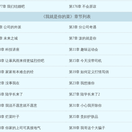
77章 我们结婚吧
第176章 不会原谅
《我就是你的菜》章节列表
章 公司的外派
第3章 分公司奇遇
章 未来之城
第7章 泼的就是你
0章 科技讲座
第11章 趣味运动会
14章 让暴风雨来得更猛烈些吧
第15章 今天没带司机
8章 家家有本难念的经
第19章 如何定义打情骂俏
2章 没事我在
第23章 我想揍你
6章 陆学长来了
第27章 陆学长来了2
0章 我说不愿意就不愿意
第31章 小心我开除你
4章 烂菜叶子
第35章 贵妇护肤品
38章 你家的上司可真接地气
第39章 我哥这个大骗子