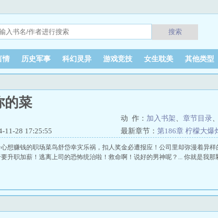
搜索
言情
历史军事
科幻灵异
游戏竞技
女生耽美
其他类型
你的菜
动 作：
加入书架
、
章节目录
1-28 17:25:55
最新章节：
第186章 柠檬大爆
一心想赚钱的职场菜鸟舒岱幸灾乐祸，扣人奖金必遭报应！公司里却弥漫着异样
要升职加薪！逃离上司的恐怖统治啦！救命啊！说好的男神呢？... 你就是我那