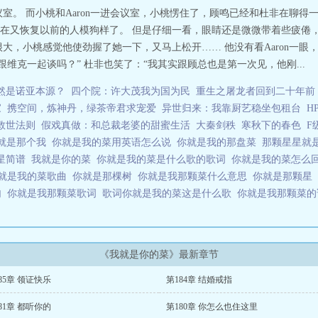
室。 而小桃和Aaron一进会议室，小桃愣住了，顾鸣已经和杜非在聊得
在又恢复以前的人模狗样了。 但是仔细一看，眼睛还是微微带着些疲倦，
大，小桃感觉他使劲握了她一下，又马上松开…… 他没有看Aaron一眼，A
维克一起谈吗？” 杜非也笑了：“我其实跟顾总也是第一次见，他刚...
然是诺亚本源？
四个院：许大茂我为国为民
重生之屠龙者回到二十年前
家
携空间，炼神丹，绿茶帝君求宠爱
异世归来：我靠厨艺稳坐包租台
H
救世法则
假戏真做：和总裁老婆的甜蜜生活
大秦剑秩
寒秋下的春色
F
就是那个我
你就是我的菜用英语怎么说
你就是我的那盘菜
那颗星星就
星简谱
我就是你的菜
你就是我的菜是什么歌的歌词
你就是我的菜怎么
就是我的菜歌曲
你就是那棵树
你就是我那颗菜什么意思
你就是那颗星
句
你就是我那颗菜歌词
歌词你就是我的菜这是什么歌
你就是我那颗菜
《我就是你的菜》最新章节
85章 领证快乐
第184章 结婚戒指
81章 都听你的
第180章 你怎么也住这里